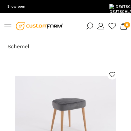
Showroom
DE
EN
Schemel
PL