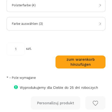
Polsterfarbe
(
4
)
*
kod
Farbe auswählen
(
3
)
koloru:
szt.
zum warenkorb
hinzufügen
*
- Pole wymagane
Wyprodukujemy dla Ciebie do 25 dni roboczych