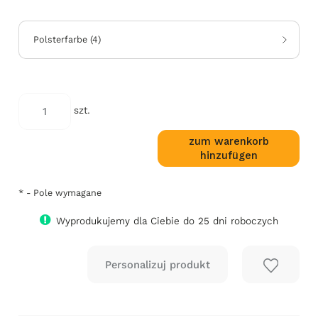
Polsterfarbe
(
4
)
*
Kod
szt.
tapicerki:
zum warenkorb
hinzufügen
*
- Pole wymagane
Wyprodukujemy dla Ciebie do 25 dni roboczych