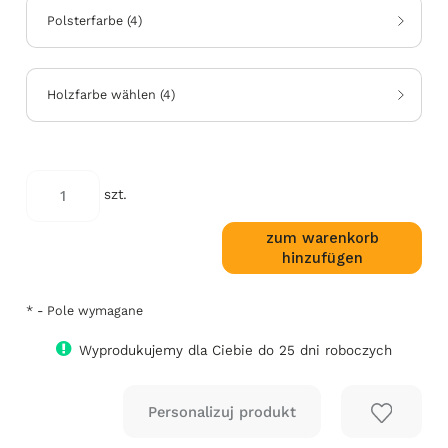
Polsterfarbe
(
4
)
Holzfarbe wählen
(
4
)
*
kod
szt.
koloru:
zum warenkorb
hinzufügen
*
- Pole wymagane
Wyprodukujemy dla Ciebie do 25 dni roboczych