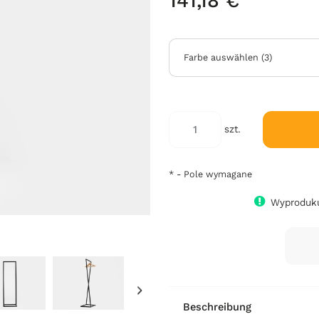
141,18 €
Farbe auswählen
(
3
)
szt.
*
- Pole wymagane
Wyproduku
Beschreibung