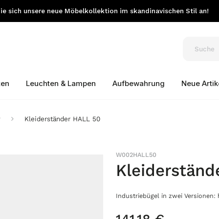
e sich unsere neue Möbelkollektion im skandinavischen Stil an!
ten
Leuchten & Lampen
Aufbewahrung
Neue Artik
r
Kleiderständer HALL 50
W002HALL50
Kleiderständ
Industriebügel in zwei Versionen: