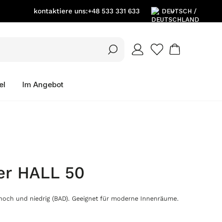
kontaktiere uns:
+48 533 331 633
DE
EN
el
Im Angebot
PL
er HALL 50
 hoch und niedrig (BAD). Geeignet für moderne Innenräume.