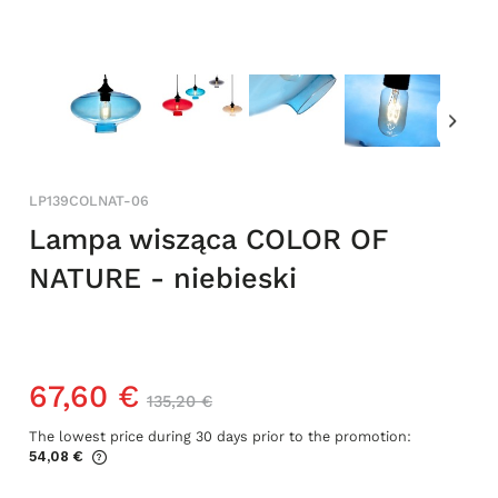
LP139COLNAT-06
Lampa wisząca COLOR OF
NATURE - niebieski
67,60 €
135,20 €
The lowest price during 30 days prior to the promotion:
54,08 €
If the product is sold for less than 30