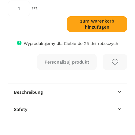
days, the lowest price since the product
went on sale is displayed.
szt.
zum warenkorb
hinzufügen
Wyprodukujemy dla Ciebie do 25 dni roboczych
Beschreibung
Safety