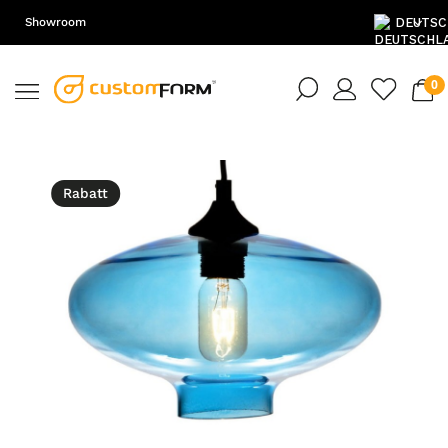
Showroom
DE
EN
PL
Rabatt