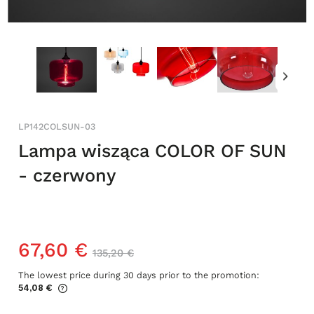
LP142COLSUN-03
Lampa wisząca COLOR OF SUN
- czerwony
67,60 €
135,20 €
The lowest price during 30 days prior to the promotion:
54,08 €
If the product is sold for less than 30