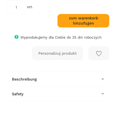
days, the lowest price since the product
went on sale is displayed.
szt.
zum warenkorb
hinzufügen
Wyprodukujemy dla Ciebie do 25 dni roboczych
Beschreibung
Safety