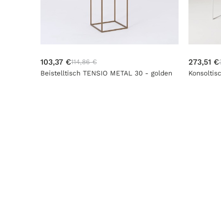
103,37 €
273,51 €
114,86 €
Beistelltisch TENSIO METAL 30 - golden
Konsolti
golden