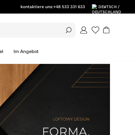
kontaktiere uns:
+48 533 331 633
DE
EN
el
Im Angebot
PL