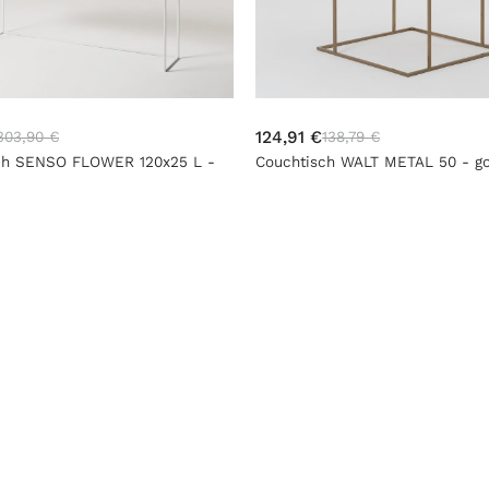
124,91 €
303,90 €
138,79 €
sch SENSO FLOWER 120x25 L -
Couchtisch WALT METAL 50 - g