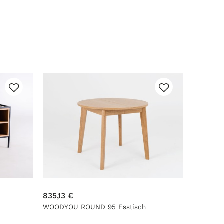
835,13 €
price fro
WOODYOU ROUND 95 Esstisch
Schreibti
aufklappbar - Eiche