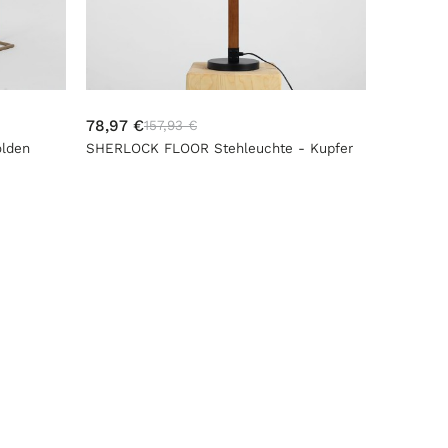
78,97 €
157,93 €
price fro
olden
SHERLOCK FLOOR Stehleuchte - Kupfer
RTV-Tabe