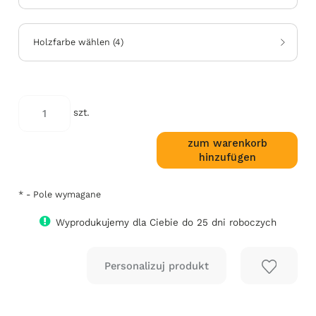
Holzfarbe wählen
(
4
)
*
kod
szt.
koloru:
zum warenkorb
hinzufügen
*
- Pole wymagane
Wyprodukujemy dla Ciebie do 25 dni roboczych