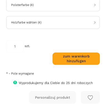
Polsterfarbe
(
4
)
Holzfarbe wählen
(
4
)
*
kod
szt.
koloru:
zum warenkorb
hinzufügen
*
- Pole wymagane
Wyprodukujemy dla Ciebie do 25 dni roboczych