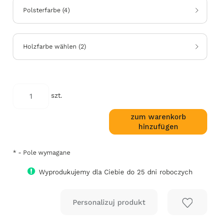
Polsterfarbe
(
4
)
Holzfarbe wählen
(
2
)
*
kod
szt.
koloru:
zum warenkorb
hinzufügen
*
- Pole wymagane
Wyprodukujemy dla Ciebie do 25 dni roboczych