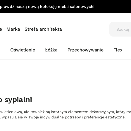
prawdź naszą nową kolekcję mebli salonowych!
e
Marka
Strefa architekta
y
Oświetlenie
Łóżka
Przechowywanie
Flex
 sypialni
oświetleniową, ale również są istotnym elementem dekoracyjnym, który m
wpasują się w Twoje indywidualne potrzeby i preferencje estetyczne.