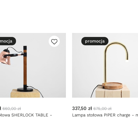
mocja
promocja
ł
337,50 zł
660,00 zł
675,00 zł
ołowa SHERLOCK TABLE -
Lampa stołowa PIPER charge - 