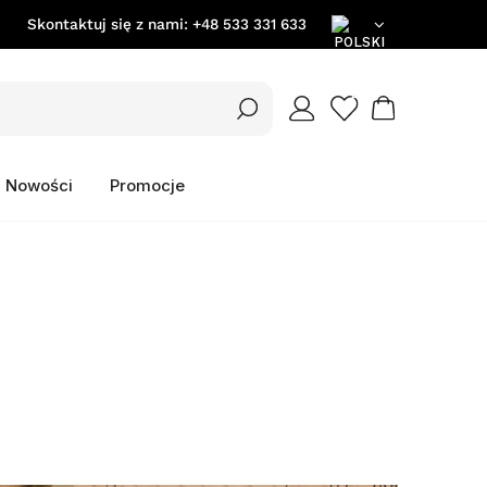
Skontaktuj się z nami:
+48 533 331 633
PL
EN
Nowości
Promocje
DE