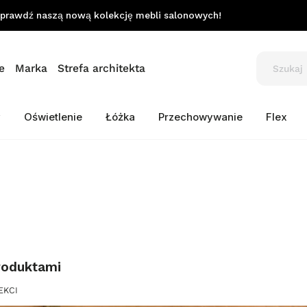
prawdź naszą nową kolekcję mebli salonowych!
e
Marka
Strefa architekta
y
Oświetlenie
Łóżka
Przechowywanie
Flex
roduktami
EKCI