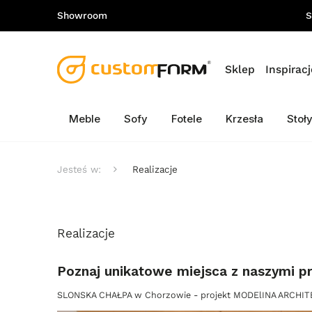
Showroom
S
Sklep
Inspiracj
Meble
Sofy
Fotele
Krzesła
Stoł
Jesteś w:
Realizacje
Realizacje
Poznaj unikatowe miejsca z naszymi p
SLONSKA CHAŁPA w Chorzowie - projekt MODElINA ARCHIT