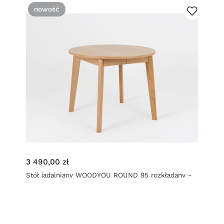
nowość
3 490,00 zł
Stół jadalniany WOODYOU ROUND 95 rozkładany -
dąb lity gładki