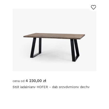
4 230,00 zł
cena od
Stół jadalniany HOFER - dąb przydymiony dechy
gładki czarny