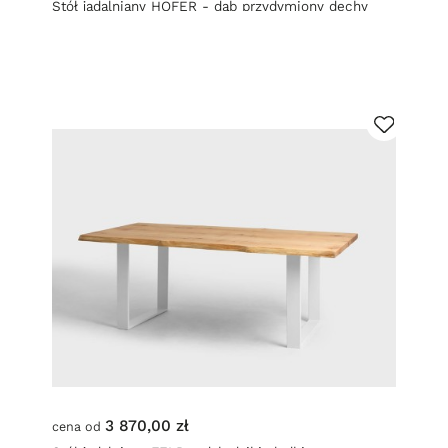
Stół jadalniany HOFER - dąb przydymiony dechy
gładki czarny
3 870,00 zł
cena od