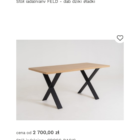
Stół jadalniany FELD - dąb dziki gładki
2 700,00 zł
cena od