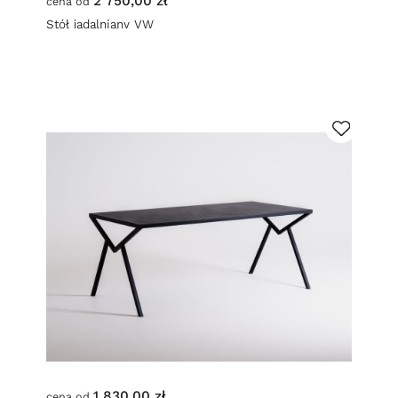
2 750,00 zł
cena od
Stół jadalniany VW
1 830,00 zł
cena od