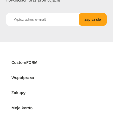
nowościach oraz promocjach!
zapisz się
CustomFORM
Współpraca
Zakupy
Moje konto