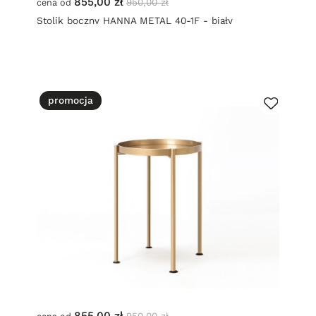
855,00 zł
950,00 zł
cena od
Stolik boczny HANNA METAL 40-1F - biały
promocja
855,00 zł