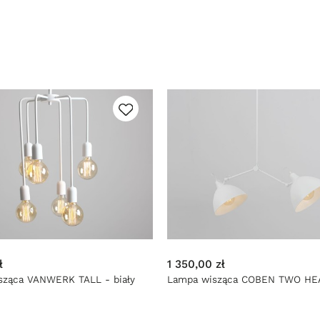
ł
1 350,00 zł
sząca VANWERK TALL - biały
Lampa wisząca COBEN TWO HEA