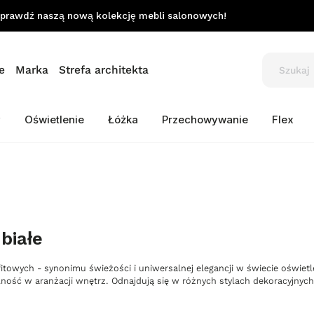
prawdź naszą nową kolekcję mebli salonowych!
e
Marka
Strefa architekta
y
Oświetlenie
Łóżka
Przechowywanie
Flex
białe
itowych - synonimu świeżości i uniwersalnej elegancji w świecie oświe
ność w aranżacji wnętrz. Odnajdują się w różnych stylach dekoracyjnych