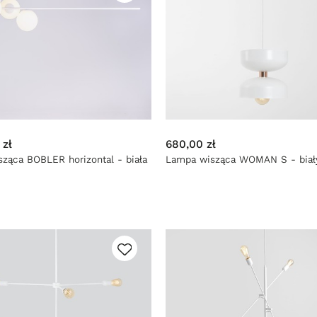
 zł
680,00 zł
ząca BOBLER horizontal - biała
Lampa wisząca WOMAN S - biał