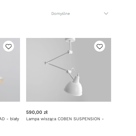
590,00 zł
D - biały
Lampa wisząca COBEN SUSPENSION -
biały (biały środek klosza)