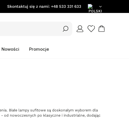
Skontaktuj się z nami:
+48 533 331 633
PL
EN
Nowości
Promocje
DE
tlenia. Białe lampy sufitowe są doskonałym wyborem dla
 - od nowoczesnych po klasyczne i industrialne, dodając