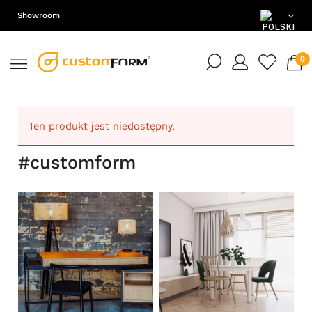
Showroom
PL
EN
DE
Ten produkt jest niedostępny.
#customform