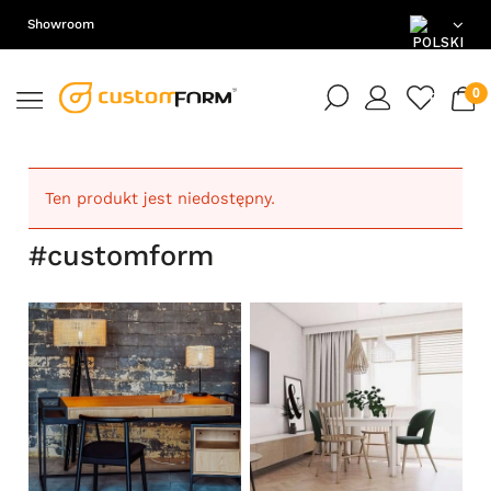
Showroom
PL
EN
DE
Ten produkt jest niedostępny.
#customform