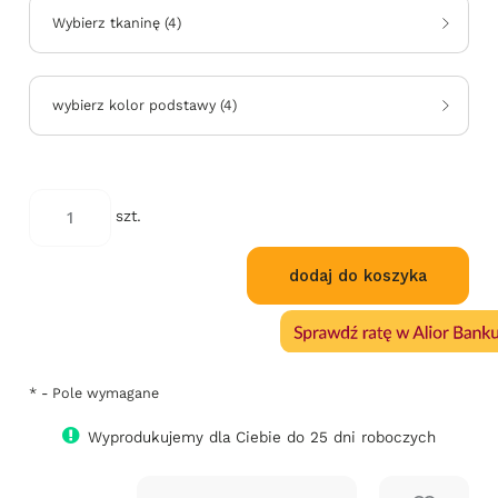
Wybierz tkaninę
(
4
)
wybierz kolor podstawy
(
4
)
*
kod
szt.
koloru:
dodaj do koszyka
*
- Pole wymagane
Wyprodukujemy dla Ciebie do 25 dni roboczych