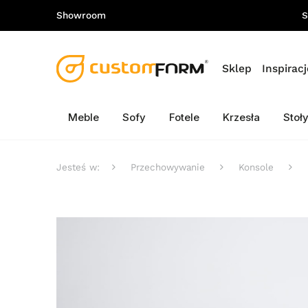
Showroom
S
Sklep
Inspiracj
Meble
Sofy
Fotele
Krzesła
Stoł
Jesteś w:
Przechowywanie
Konsole