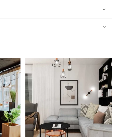
e zawiera ewentualnych kosztów
i