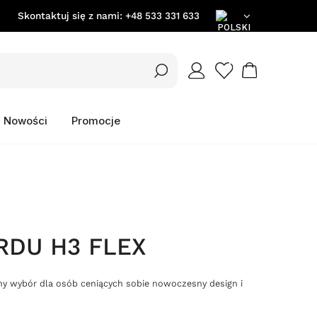
Skontaktuj się z nami:
+48 533 331 633
PL
EN
Nowości
Promocje
DE
RDU H3 FLEX
y wybór dla osób ceniących sobie nowoczesny design i