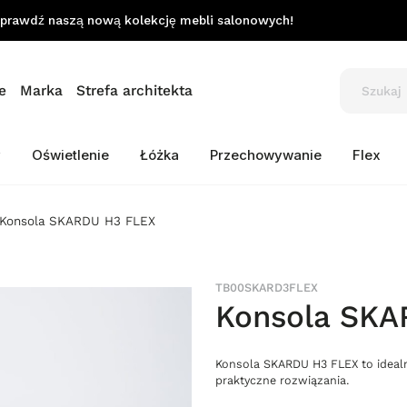
prawdź naszą nową kolekcję mebli salonowych!
e
Marka
Strefa architekta
y
Oświetlenie
Łóżka
Przechowywanie
Flex
Konsola SKARDU H3 FLEX
TB00SKARD3FLEX
Konsola SKA
Konsola SKARDU H3 FLEX to idealn
praktyczne rozwiązania.