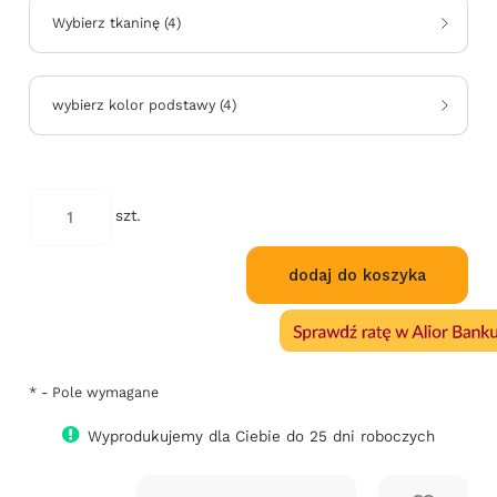
Wybierz tkaninę
(
4
)
wybierz kolor podstawy
(
4
)
*
kod
szt.
koloru:
dodaj do koszyka
*
- Pole wymagane
Wyprodukujemy dla Ciebie do 25 dni roboczych