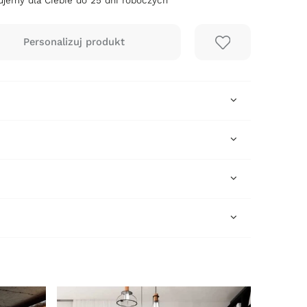
jemy dla Ciebie do 25 dni roboczych
e zawiera ewentualnych kosztów
i