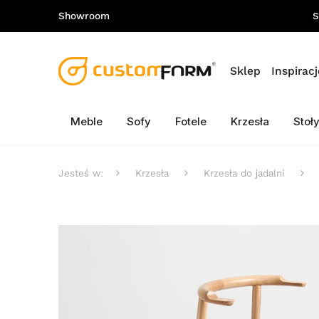
Showroom
S
Sklep
Inspiracj
Meble
Sofy
Fotele
Krzesła
Stoł
Jesteś w:
Krzesła
Krzesła do jadalni