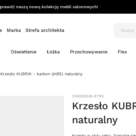
prawdź naszą nową kolekcję mebli salonowych!
e
Marka
Strefa architekta
y
Oświetlenie
Łóżka
Przechowywanie
Flex
Krzesło KUBRIK - karbon (et95) naturalny
CH002KUB-ET95
Krzesło KUBR
naturalny
Krzesło w stylu retro. Szerokie s