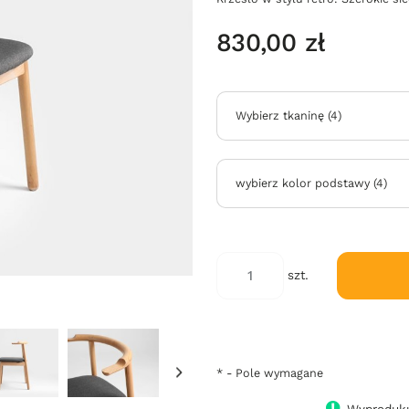
830,00 zł
Wybierz tkaninę
(
4
)
wybierz kolor podstawy
(
4
)
*
kod
szt.
koloru:
*
- Pole wymagane