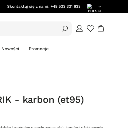
Skontaktuj się z nami:
+48 533 331 633
PL
EN
Nowości
Promocje
DE
IK - karbon (et95)
iedzisko i wygodne oparcie zapewniają komfort użytkowania.