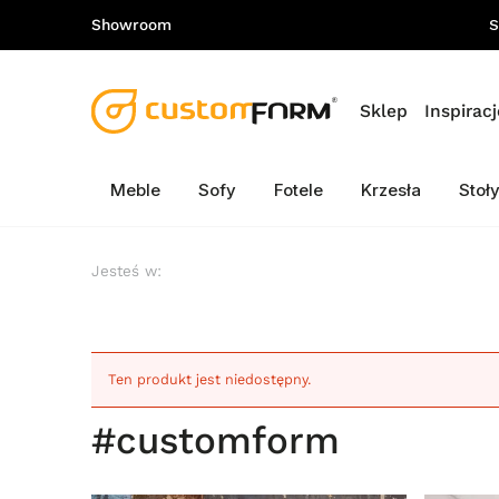
Showroom
S
Sklep
Inspiracj
Meble
Sofy
Fotele
Krzesła
Stoł
Jesteś w:
Ten produkt jest niedostępny.
#customform