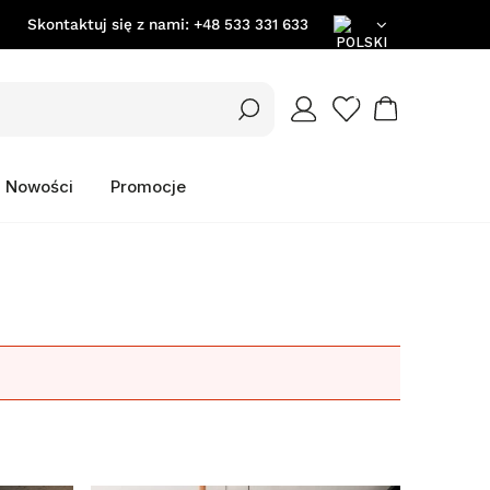
Skontaktuj się z nami:
+48 533 331 633
PL
EN
Nowości
Promocje
DE