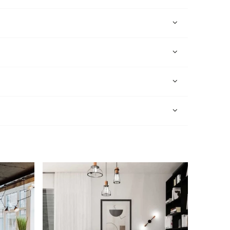
e zawiera ewentualnych kosztów
i