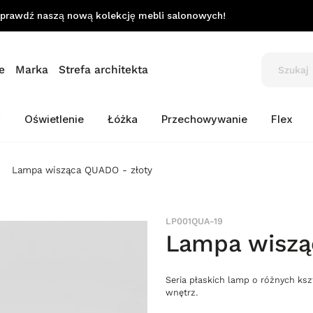
prawdź naszą nową kolekcję mebli salonowych!
e
Marka
Strefa architekta
y
Oświetlenie
Łóżka
Przechowywanie
Flex
Lampa wisząca QUADO - złoty
LP001QUA-19
Lampa wiszą
Seria płaskich lamp o różnych ks
wnętrz.