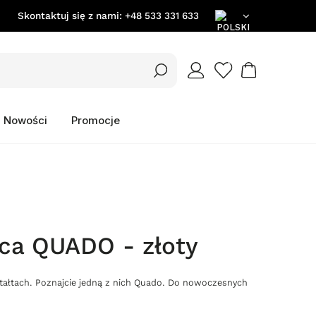
Skontaktuj się z nami:
+48 533 331 633
PL
EN
Nowości
Promocje
DE
ca QUADO - złoty
ztałtach. Poznajcie jedną z nich Quado. Do nowoczesnych