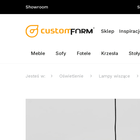
Showroom
S
Sklep
Inspiracj
Meble
Sofy
Fotele
Krzesła
Stoł
Jesteś w:
Oświetlenie
Lampy wiszące