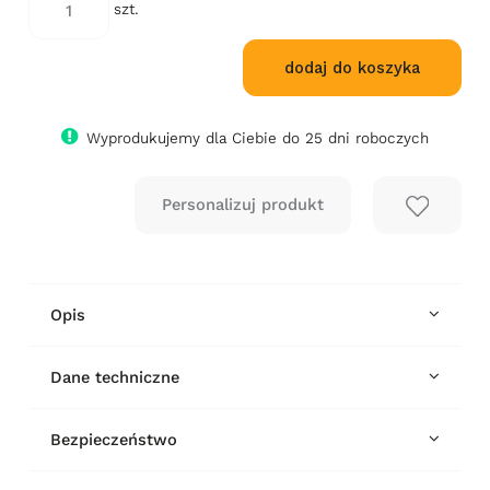
cena od mo
szt.
się w sprz
dodaj do koszyka
Wyprodukujemy dla Ciebie do 25 dni roboczych
Opis
Dane techniczne
Bezpieczeństwo