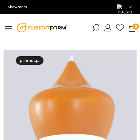
Showroom
PL
EN
DE
promocja