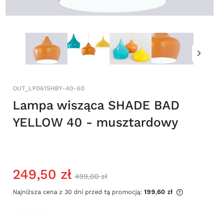
OUT_LP061SHBY-40-60
Lampa wisząca SHADE BAD
YELLOW 40 - musztardowy
249,50 zł
499,00 zł
Najniższa cena z 30 dni przed tą promocją:
199,60 zł
Jeżeli pro
niż 30 dni,