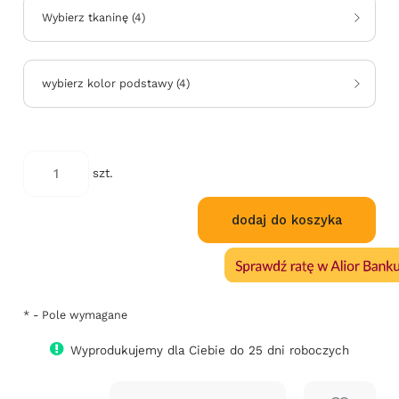
Wybierz tkaninę
(
4
)
wybierz kolor podstawy
(
4
)
*
kod
szt.
koloru:
dodaj do koszyka
*
- Pole wymagane
Wyprodukujemy dla Ciebie do 25 dni roboczych