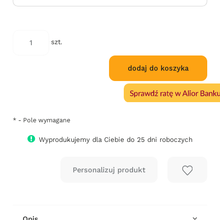
*
Kod
szt.
tapicerki:
dodaj do koszyka
*
- Pole wymagane
Wyprodukujemy dla Ciebie do 25 dni roboczych
Opis