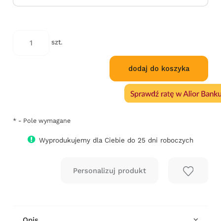
*
Kod
szt.
tapicerki:
dodaj do koszyka
*
- Pole wymagane
Wyprodukujemy dla Ciebie do 25 dni roboczych
Opis