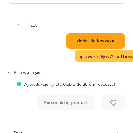
*
Kod
szt.
tapicerki:
dodaj do koszyka
*
- Pole wymagane
Wyprodukujemy dla Ciebie do 25 dni roboczych
Opis