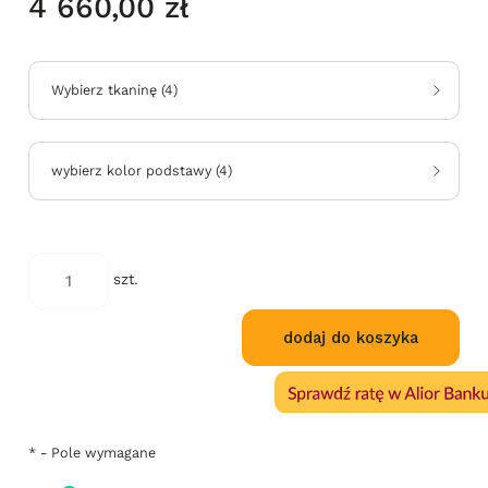
4 660,00 zł
Wybierz tkaninę
(
4
)
wybierz kolor podstawy
(
4
)
*
kod
szt.
koloru:
dodaj do koszyka
*
- Pole wymagane