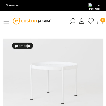
Showroom
PL
EN
DE
promocja