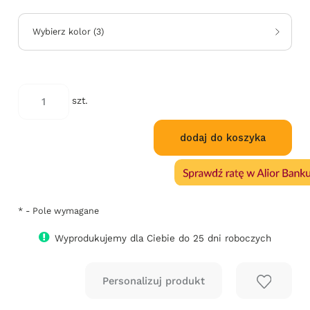
Jeżeli pro
niż 30 dni
cena od m
Wybierz kolor
(
3
)
się w sprz
szt.
dodaj do koszyka
*
- Pole wymagane
Wyprodukujemy dla Ciebie do 25 dni roboczych