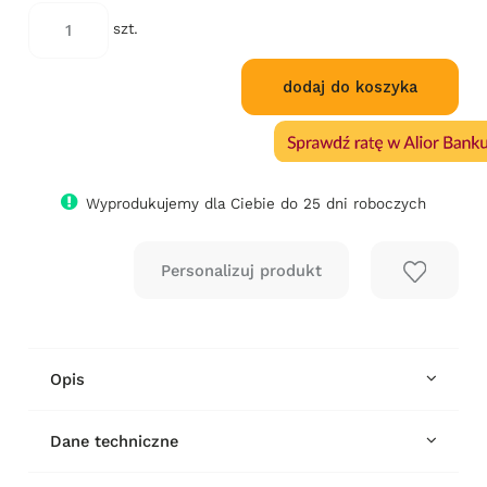
niż 30 dni
cena od m
szt.
się w spr
dodaj do koszyka
Wyprodukujemy dla Ciebie do 25 dni roboczych
Opis
Dane techniczne