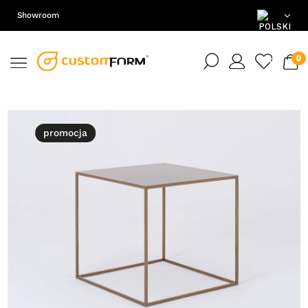
Showroom
PL
EN
DE
promocja