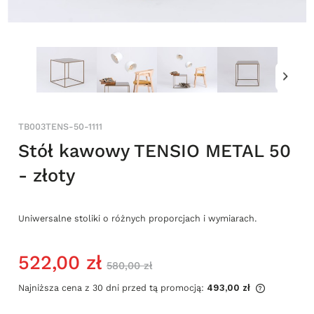
TB003TENS-50-1111
Stół kawowy TENSIO METAL 50
- złoty
Uniwersalne stoliki o różnych proporcjach i wymiarach.
522,00 zł
580,00 zł
Najniższa cena z 30 dni przed tą promocją:
493,00 zł
Jeżeli pr