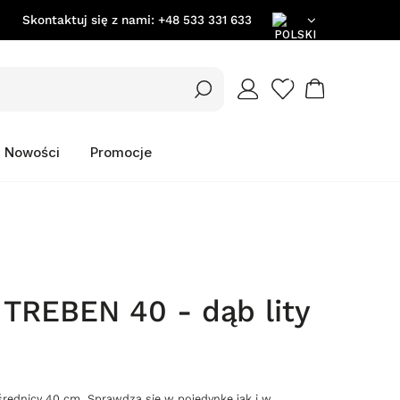
Skontaktuj się z nami:
+48 533 331 633
PL
EN
Nowości
Promocje
DE
TREBEN 40 - dąb lity
średnicy 40 cm. Sprawdza się w pojedynkę jak i w