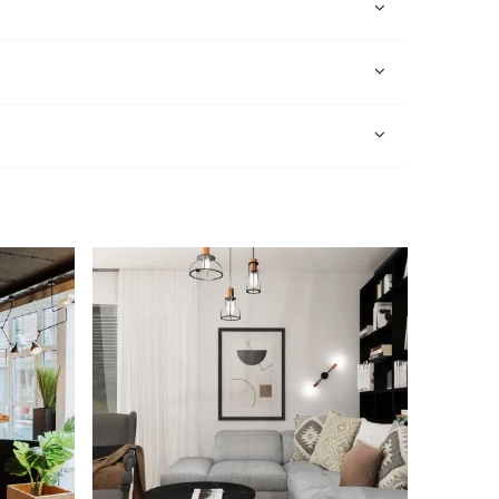
e zawiera ewentualnych kosztów
i