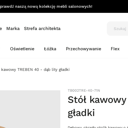
prawdź naszą nową kolekcję mebli salonowych!
e
Marka
Strefa architekta
y
Oświetlenie
Łóżka
Przechowywanie
Flex
ł kawowy TREBEN 40 - dąb lity gładki
TB002TRE-40-71N
Stół kawowy 
gładki
Dębowy, okrągły stolik kawowy o 