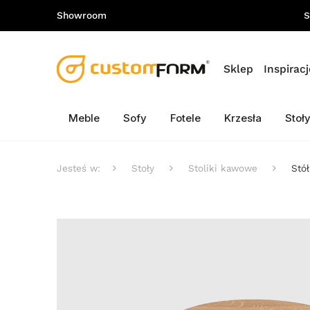
Showroom
S
Sklep
Inspiracj
Meble
Sofy
Fotele
Krzesła
Stoł
Jesteś w:
Stoły
Stoliki kawowe
Stó