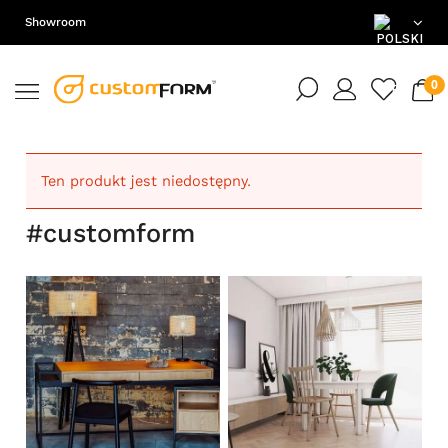
Showroom
PL
EN
DE
Ten produkt jest niedostępny.
#customform