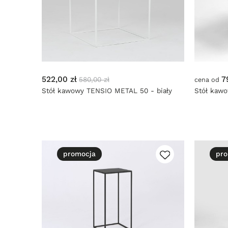
522,00 zł
7
580,00 zł
cena od
Stół kawowy TENSIO METAL 50 - biały
Stół kaw
promocja
pro