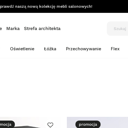
prawdź naszą nową kolekcję mebli salonowych!
e
Marka
Strefa architekta
y
Oświetlenie
Łóżka
Przechowywanie
Flex
mocja
promocja