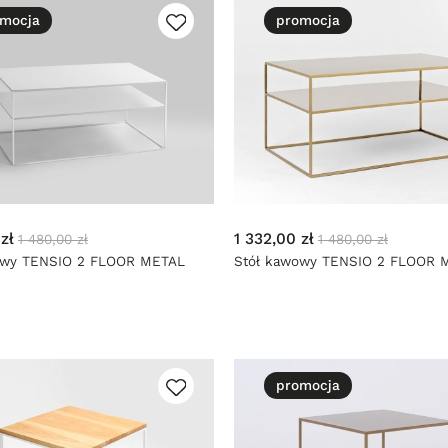
mocja
promocja
zł
1 332,00 zł
1 480,00 zł
1 480,00 zł
owy TENSIO 2 FLOOR METAL
Stół kawowy TENSIO 2 FLOOR 
iały
100x60 - złoty
promocja