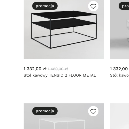
promocja
pro
1 332,00 zł
1 332,00 
1 480,00 zł
Stół kawowy TENSIO 2 FLOOR METAL
Stół kaw
100x60 - czarny
100x60 - b
promocja