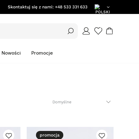
Skontaktuj się z nami:
+48 533 331 633
PL
EN
Nowości
Promocje
DE
promocja