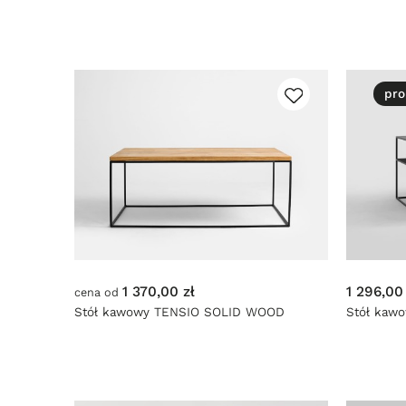
pro
1 370,00 zł
1 296,00
cena od
Stół kawowy TENSIO SOLID WOOD
Stół kaw
100x60
- czarny