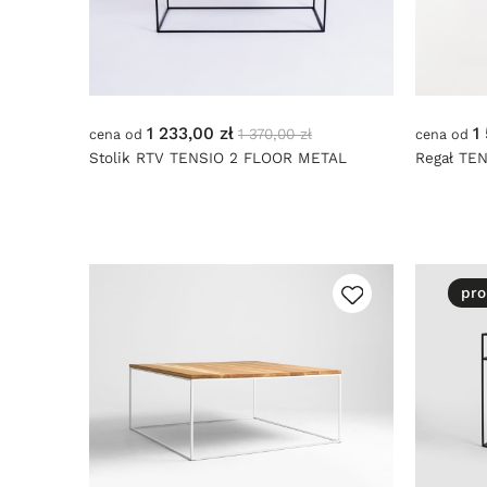
1 233,00 zł
1
1 370,00 zł
cena od
cena od
Stolik RTV TENSIO 2 FLOOR METAL
Regał TE
100x45
pro