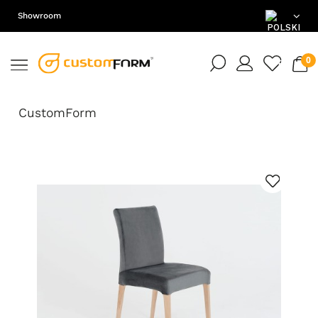
Showroom
PL
EN
CustomForm
DE