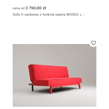
2 750,00 zł
cena od
Sofa 3-osobowa z funkcją spania MODES L -
soczysta żurawina (rv61) czarny