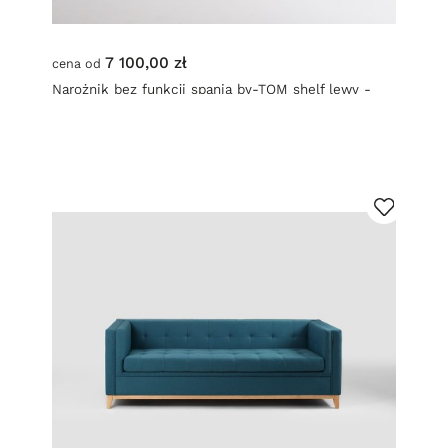
7 100,00 zł
cena od
Narożnik bez funkcji spania by-TOM shelf lewy -
topaz (ml73) naturalny