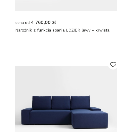
4 760,00 zł
cena od
Narożnik z funkcją spania LOZIER lewy - krwista
czerwień (et60) orzech